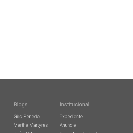
Blogs
Institucional
Giro Penedo
Expediente
Martha Martyres
Anuncie