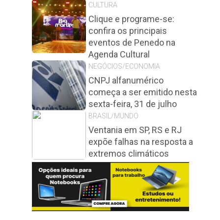
CULTURA
Clique e programe-se:
confira os principais
eventos de Penedo na
Agenda Cultural
NEGÓCIOS/ECONOMIA
CNPJ alfanumérico
começa a ser emitido nesta
sexta-feira, 31 de julho
BRASIL/MUNDO
Ventania em SP, RS e RJ
expõe falhas na resposta a
extremos climáticos