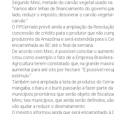
Segundo Minc, metade do carvão vegetal usado na in
“Vamos abrir linhas de financiamento do governo para
lado, reduzir o imposto, desonerar o carvão vegeta
carvão.”
O PPCerrado prevê ainda a ampliação da Resolução 
concessão de crédito para o produtor que não cumpr
produtores da Amazônia e será estendida para o Cer
encaminhada ao BC até o final da semana.
De acordo com Minc, é possível conciliar o aumento
citou como exemplo o fato de a Empresa Brasileira
Agricultura terem constatado que, na grande maioria
aumentar para até oito por hectare. “É possível re
estímulo.”.
Também será ampliada a lista de produtos do Cerrad
mangaba, o baru e o buriti passarão a fazer parte da
municípios prioritários que serão objeto de fiscaliz
Minc, tais municípios, que ainda serão definidos, s
vão ajudar a reduzir o desmatamento.
O ministro informou ainda que será encaminhado à