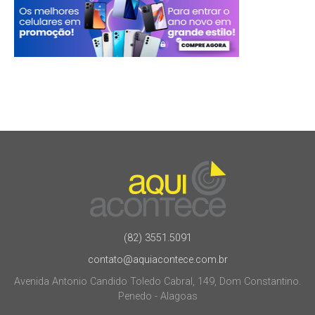
(82) 3551.5091
contato@aquiacontece.com.br
Avenida Antonio Candido Toledo Cabral, 149, Dom Constantino.
Penedo - Alagoas