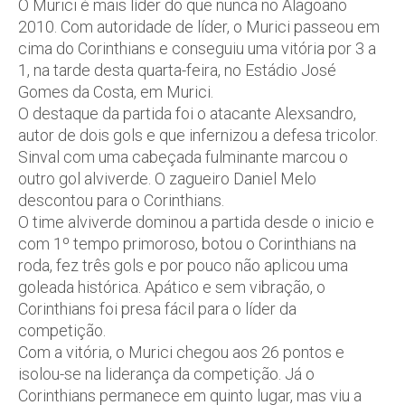
O Murici é mais líder do que nunca no Alagoano
2010. Com autoridade de líder, o Murici passeou em
cima do Corinthians e conseguiu uma vitória por 3 a
1, na tarde desta quarta-feira, no Estádio José
Gomes da Costa, em Murici.
O destaque da partida foi o atacante Alexsandro,
autor de dois gols e que infernizou a defesa tricolor.
Sinval com uma cabeçada fulminante marcou o
outro gol alviverde. O zagueiro Daniel Melo
descontou para o Corinthians.
O time alviverde dominou a partida desde o inicio e
com 1º tempo primoroso, botou o Corinthians na
roda, fez três gols e por pouco não aplicou uma
goleada histórica. Apático e sem vibração, o
Corinthians foi presa fácil para o líder da
competição.
Com a vitória, o Murici chegou aos 26 pontos e
isolou-se na liderança da competição. Já o
Corinthians permanece em quinto lugar, mas viu a