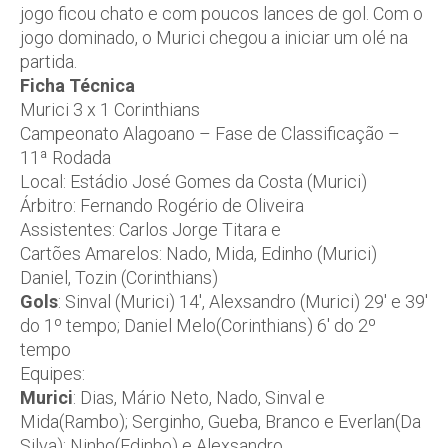
jogo ficou chato e com poucos lances de gol. Com o
jogo dominado, o Murici chegou a iniciar um olé na
partida.
Ficha Técnica
Murici 3 x 1 Corinthians
Campeonato Alagoano – Fase de Classificação –
11ª Rodada
Local: Estádio José Gomes da Costa (Murici)
Árbitro: Fernando Rogério de Oliveira
Assistentes: Carlos Jorge Titara e
Cartões Amarelos: Nado, Mida, Edinho (Murici)
Daniel, Tozin (Corinthians)
Gols
: Sinval (Murici) 14′, Alexsandro (Murici) 29′ e 39′
do 1º tempo; Daniel Melo(Corinthians) 6′ do 2º
tempo
Equipes:
Murici
: Dias, Mário Neto, Nado, Sinval e
Mida(Rambo); Serginho, Gueba, Branco e Everlan(Da
Silva); Ninho(Edinho) e Alexsandro