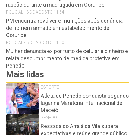
raspão durante a madrugada em Coruripe
POLICIAL - 8 DE AGOSTO 11:54
PM encontra revólver e munições após denúncia
de homem armado em estabelecimento de
Coruripe
POLICIAL - 8 DE AGOSTO 11:50
Mulher denuncia ex por furto de celular e dinheiro e
relata descumprimento de medida protetiva em
Penedo
Mais lidas
ESPORTE
Atleta de Penedo conquista segundo
lugar na Maratona Internacional de
Maceió
PENEDO
Ressaca do Arraiá da Vila supera
expectativas e reúne grande público