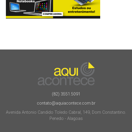
(82) 3551.5091
contato@aquiacontece.com.br
Avenida Antonio Candido Toledo Cabral, 149, Dom Constantino.
Penedo - Alagoas