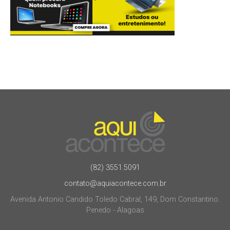
(82) 3551.5091
contato@aquiacontece.com.br
Avenida Antonio Candido Toledo Cabral, 149, Dom Constantino.
Penedo - Alagoas