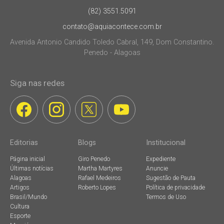
(82) 3551.5091
contato@aquiacontece.com.br
Avenida Antonio Candido Toledo Cabral, 149, Dom Constantino.
Penedo - Alagoas
Siga nas redes
Editorias
Blogs
Institucional
Página inicial
Giro Penedo
Expediente
Últimas notícias
Martha Martyres
Anuncie
Alagoas
Rafael Medeiros
Sugestão de Pauta
Artigos
Roberto Lopes
Política de privacidade
Brasil/Mundo
Termos de Uso
Cultura
Esporte