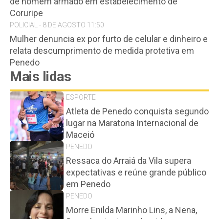
de homem armado em estabelecimento de
Coruripe
POLICIAL - 8 DE AGOSTO 11:50
Mulher denuncia ex por furto de celular e dinheiro e
relata descumprimento de medida protetiva em
Penedo
Mais lidas
ESPORTE
Atleta de Penedo conquista segundo
lugar na Maratona Internacional de
Maceió
PENEDO
Ressaca do Arraiá da Vila supera
expectativas e reúne grande público
em Penedo
PENEDO
Morre Enilda Marinho Lins, a Nena,