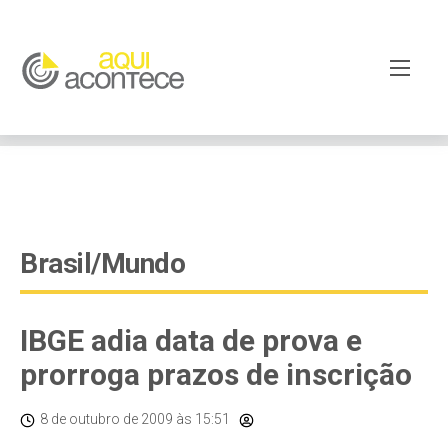
google-site-verification=EjSe5c8YipkwGd6E7NrnqocbcNz-
Xy8lpYSLnxw-AX8 google-site-verification:
googleb82de9a22cec23e8.html
Brasil/Mundo
IBGE adia data de prova e
prorroga prazos de inscrição
8 de outubro de 2009
às 15:51