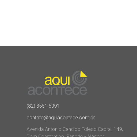
(82) 3551.5091
contato@aquiacontece.com.br
Avenida Antonio Candido Toledo Cabral, 149,
Dom Constantino. Penedo - Alagoas