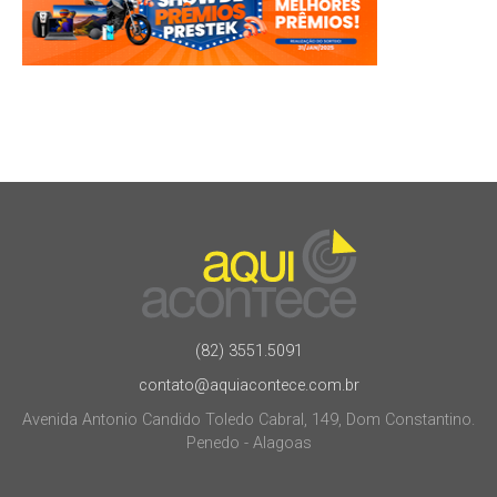
(82) 3551.5091
contato@aquiacontece.com.br
Avenida Antonio Candido Toledo Cabral, 149, Dom Constantino.
Penedo - Alagoas