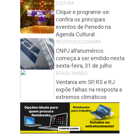
CULTURA
Clique e programe-se:
confira os principais
eventos de Penedo na
Agenda Cultural
NEGÓCIOS/ECONOMIA
CNPJ alfanumérico
começa a ser emitido nesta
sexta-feira, 31 de julho
BRASIL/MUNDO
Ventania em SP, RS e RJ
expõe falhas na resposta a
extremos climáticos