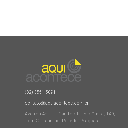
(82) 3551.5091
contato@aquiacontece.com.br
Avenida Antonio Candido Toledo Cabral, 149,
Dom Constantino. Penedo - Alagoas