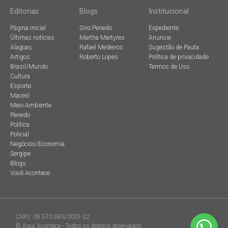
Editorias
Blogs
Institucional
Página inicial
Giro Penedo
Expediente
Últimas notícias
Martha Martyres
Anuncie
Alagoas
Rafael Medeiros
Sugestão de Pauta
Artigos
Roberto Lopes
Política de privacidade
Brasil/Mundo
Termos de Uso
Cultura
Esporte
Maceió
Meio Ambiente
Penedo
Política
Policial
Negócios/Economia
Sergipe
Blogs
Você Acontece
CNPJ: 09.570.693/0001-22
© Aqui Acontece - Todos os direitos reservados