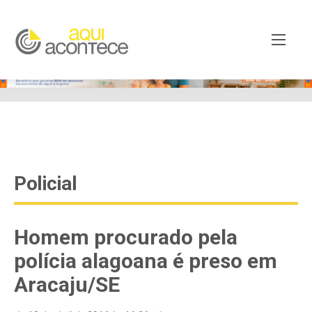
google-site-verification=EjSe5c8YipkwGd6E7NrnqocbcNz-
Xy8lpYSLnxw-AX8 google-site-verification:
googleb82de9a22cec23e8.html
Policial
Homem procurado pela
polícia alagoana é preso em
Aracaju/SE