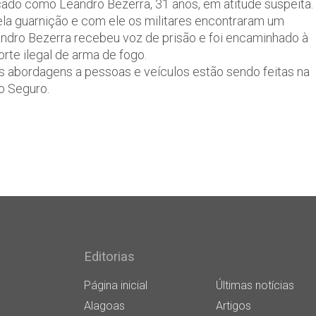
ficado como Leandro Bezerra, 31 anos, em atitude suspeita.
la guarnição e com ele os militares encontraram um
andro Bezerra recebeu voz de prisão e foi encaminhado à
orte ilegal de arma de fogo.
abordagens a pessoas e veículos estão sendo feitas na
o Seguro.
Editorias
Página inicial
Últimas notícias
Alagoas
Artigos