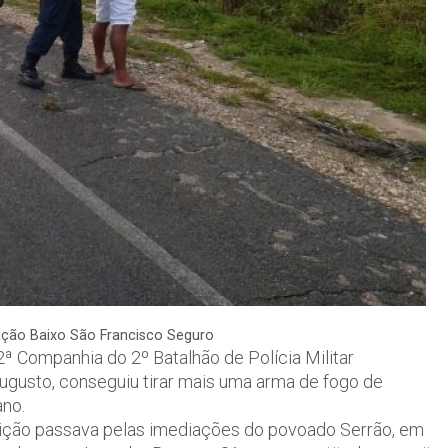
ação Baixo São Francisco Seguro
2ª Companhia do 2º Batalhão de Polícia Militar
gusto, conseguiu tirar mais uma arma de fogo de
ano.
nição passava pelas imediações do povoado Serrão, em