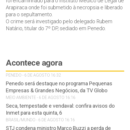
foi encaminhado para o Instituto Médico de Legal de
Arapiraca onde foi submetido à necropsia e liberado
para o sepultamento.
O crime será investigado pelo delegado Rubem
Natário, titular do 7º DP, sediado em Penedo.
Acontece agora
PENEDO - 6 DE AGOSTO 16:32
Penedo será destaque no programa Pequenas
Empresas & Grandes Negócios, da TV Globo
MEIO AMBIENTE - 6 DE AGOSTO 16:16
Seca, tempestade e vendaval: confira avisos do
Inmet para esta quinta, 6
BRASIL/MUNDO - 6 DE AGOSTO 16:16
STJ condena ministro Marco Buzzi a perda de