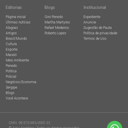
Editorias
Blogs
Institucional
Página inicial
Giro Penedo
Expediente
Últimas notícias
Martha Martyres
Anuncie
Alagoas
Rafael Medeiros
Sugestão de Pauta
Artigos
Roberto Lopes
Política de privacidade
Brasil/Mundo
Termos de Uso
Cultura
Esporte
Maceió
Meio Ambiente
Penedo
Política
Policial
Negócios/Economia
Sergipe
Blogs
Você Acontece
CNPJ: 09.570.693/0001-22
© Aqui Acontece - Todos os direitos reservados