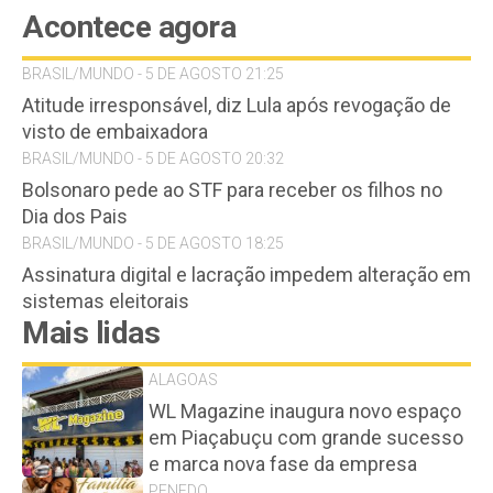
Acontece agora
BRASIL/MUNDO - 5 DE AGOSTO 21:25
Atitude irresponsável, diz Lula após revogação de
visto de embaixadora
BRASIL/MUNDO - 5 DE AGOSTO 20:32
Bolsonaro pede ao STF para receber os filhos no
Dia dos Pais
BRASIL/MUNDO - 5 DE AGOSTO 18:25
Assinatura digital e lacração impedem alteração em
sistemas eleitorais
Mais lidas
ALAGOAS
WL Magazine inaugura novo espaço
em Piaçabuçu com grande sucesso
e marca nova fase da empresa
PENEDO