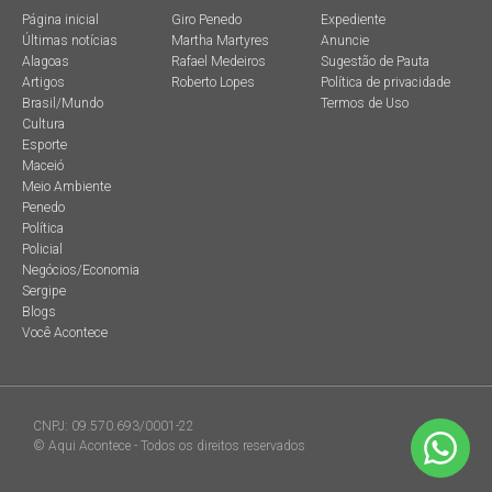
Página inicial
Giro Penedo
Expediente
Últimas notícias
Martha Martyres
Anuncie
Alagoas
Rafael Medeiros
Sugestão de Pauta
Artigos
Roberto Lopes
Política de privacidade
Brasil/Mundo
Termos de Uso
Cultura
Esporte
Maceió
Meio Ambiente
Penedo
Política
Policial
Negócios/Economia
Sergipe
Blogs
Você Acontece
CNPJ: 09.570.693/0001-22
© Aqui Acontece - Todos os direitos reservados