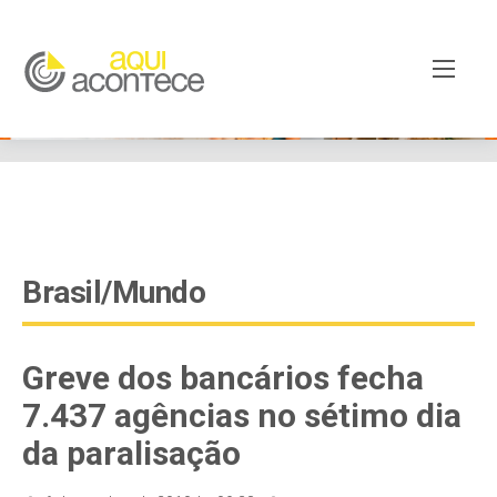
google-site-verification=EjSe5c8YipkwGd6E7NrnqocbcNz-
Xy8lpYSLnxw-AX8 google-site-verification:
googleb82de9a22cec23e8.html
Brasil/Mundo
Greve dos bancários fecha
7.437 agências no sétimo dia
da paralisação