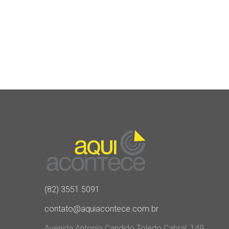
(82) 3551.5091
contato@aquiacontece.com.br
Avenida Antonio Candido Toledo Cabral, 149,