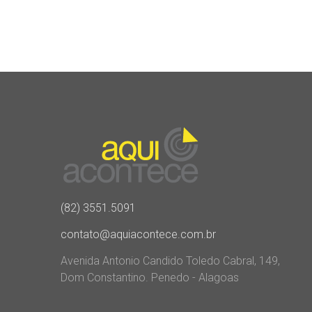
(82) 3551.5091
contato@aquiacontece.com.br
Avenida Antonio Candido Toledo Cabral, 149,
Dom Constantino. Penedo - Alagoas