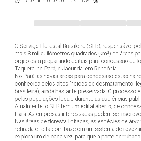
18 de janeiro de 2011
às 16:39
O Serviço Florestal Brasileiro (SFB), responsável pe
mais 8 mil quilômetros quadrados (km²) de áreas pa
órgão está preparando editais para concessão de lot
Taquera, no Pará, e Jacunda, em Rondônia.
No Pará, as novas áreas para concessão estão na reg
conhecida pelos altos índices de desmatamento ilega
brasileira), ainda bastante preservada. O processo
pelas populações locais durante as audiências públi
Atualmente, o SFB tem um edital aberto, de conces
Pará. As empresas interessadas podem se inscrever n
Nas áreas de floresta licitadas, as espécies de árv
retirada é feita com base em um sistema de reveza
explora um de cada vez, para que a parte derrubada