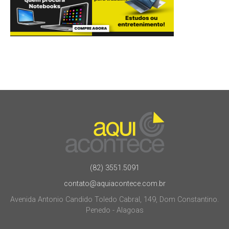
(82) 3551.5091
contato@aquiacontece.com.br
Avenida Antonio Candido Toledo Cabral, 149, Dom Constantino.
Penedo - Alagoas