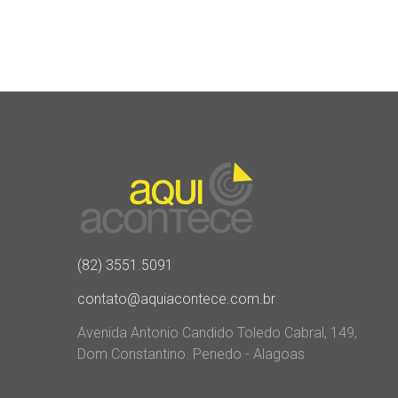
(82) 3551.5091
contato@aquiacontece.com.br
Avenida Antonio Candido Toledo Cabral, 149,
Dom Constantino. Penedo - Alagoas