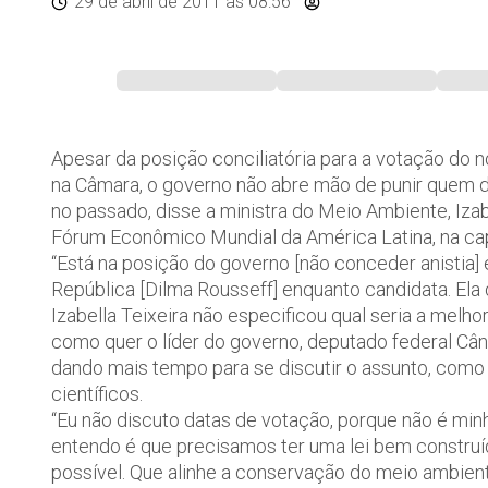
29 de abril de 2011
às 08:56
Apesar da posição conciliatória para a votação do 
na Câmara, o governo não abre mão de punir quem d
no passado, disse a ministra do Meio Ambiente, Izab
Fórum Econômico Mundial da América Latina, na cap
“Está na posição do governo [não conceder anistia]
República [Dilma Rousseff] enquanto candidata. Ela di
Izabella Teixeira não especificou qual seria a melh
como quer o líder do governo, deputado federal Cân
dando mais tempo para se discutir o assunto, com
científicos.
“Eu não discuto datas de votação, porque não é mi
entendo é que precisamos ter uma lei bem constru
possível. Que alinhe a conservação do meio ambiente,