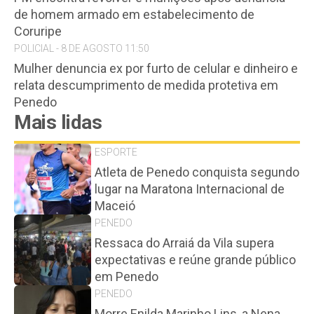
de homem armado em estabelecimento de
Coruripe
POLICIAL - 8 DE AGOSTO 11:50
Mulher denuncia ex por furto de celular e dinheiro e
relata descumprimento de medida protetiva em
Penedo
Mais lidas
ESPORTE
Atleta de Penedo conquista segundo
lugar na Maratona Internacional de
Maceió
PENEDO
Ressaca do Arraiá da Vila supera
expectativas e reúne grande público
em Penedo
PENEDO
Morre Enilda Marinho Lins, a Nena,