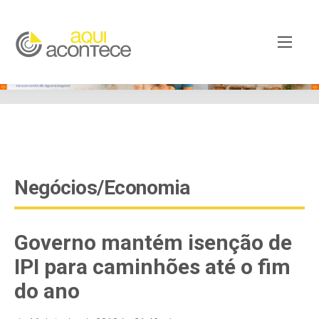
google-site-verification=EjSe5c8YipkwGd6E7NrnqocbcNz-
Xy8lpYSLnxw-AX8 google-site-verification:
googleb82de9a22cec23e8.html
Negócios/Economia
Governo mantém isenção de
IPI para caminhões até o fim
do ano