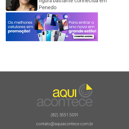
figura bastante conhecida em
Penedo
(82) 3551.5091
contato@aquiacontece.com.br