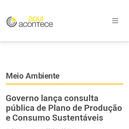
google-site-verification=EjSe5c8YipkwGd6E7NrnqocbcNz-
Xy8lpYSLnxw-AX8 google-site-verification:
googleb82de9a22cec23e8.html
Meio Ambiente
Governo lança consulta
pública de Plano de Produção
e Consumo Sustentáveis