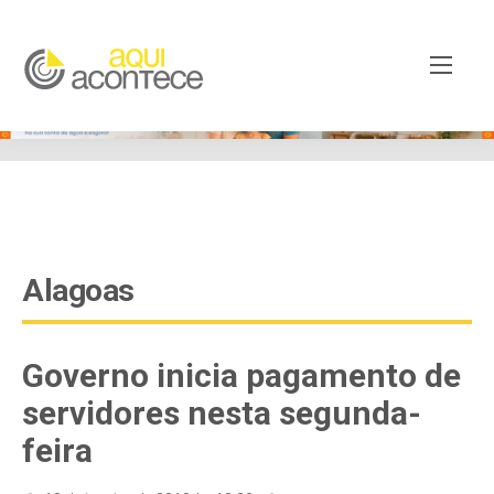
google-site-verification=EjSe5c8YipkwGd6E7NrnqocbcNz-
Xy8lpYSLnxw-AX8 google-site-verification:
googleb82de9a22cec23e8.html
Alagoas
Governo inicia pagamento de
servidores nesta segunda-
feira