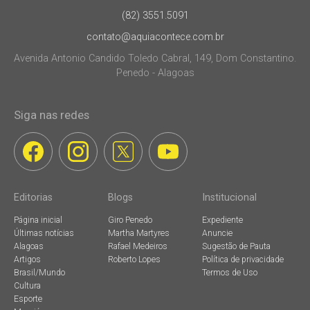
(82) 3551.5091
contato@aquiacontece.com.br
Avenida Antonio Candido Toledo Cabral, 149, Dom Constantino.
Penedo - Alagoas
Siga nas redes
Editorias
Blogs
Institucional
Página inicial
Giro Penedo
Expediente
Últimas notícias
Martha Martyres
Anuncie
Alagoas
Rafael Medeiros
Sugestão de Pauta
Artigos
Roberto Lopes
Política de privacidade
Brasil/Mundo
Termos de Uso
Cultura
Esporte