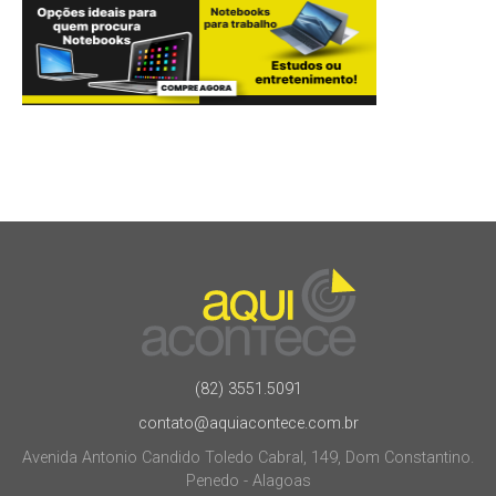
(82) 3551.5091
contato@aquiacontece.com.br
Avenida Antonio Candido Toledo Cabral, 149, Dom Constantino.
Penedo - Alagoas