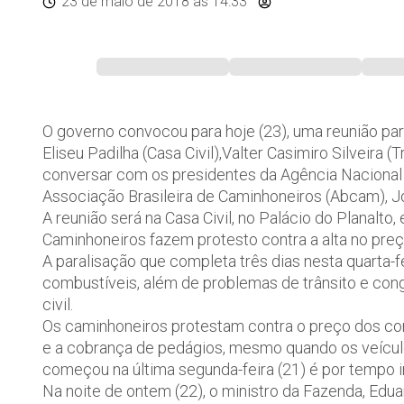
23 de maio de 2018
às 14:33
O governo convocou para hoje (23), uma reunião para
Eliseu Padilha (Casa Civil),Valter Casimiro Silveira
conversar com os presidentes da Agência Nacional 
Associação Brasileira de Caminhoneiros (Abcam), 
A reunião será na Casa Civil, no Palácio do Planalto, 
Caminhoneiros fazem protesto contra a alta no preç
A paralisação que completa três dias nesta quarta
combustíveis, além de problemas de trânsito e con
civil.
Os caminhoneiros protestam contra o preço dos com
e a cobrança de pedágios, mesmo quando os veícul
começou na última segunda-feira (21) é por tempo 
Na noite de ontem (22), o ministro da Fazenda, Edua