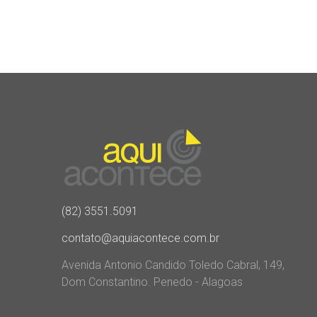
(82) 3551.5091
contato@aquiacontece.com.br
Avenida Antonio Candido Toledo Cabral, 149,
Dom Constantino. Penedo - Alagoas