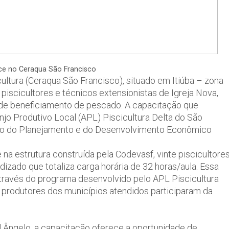
ce no Ceraqua São Francisco
ltura (Ceraqua São Francisco), situado em Itiúba – zona
 piscicultores e técnicos extensionistas de Igreja Nova,
 de beneficiamento de pescado. A capacitação que
njo Produtivo Local (APL) Piscicultura Delta do São
ado do Planejamento e do Desenvolvimento Econômico
a estrutura construída pela Codevasf, vinte piscicultore
ndizado que totaliza carga horária de 32 horas/aula. Essa
através do programa desenvolvido pelo APL Piscicultura
20 produtores dos municípios atendidos participaram da
 Ângelo, a capacitação oferece a oportunidade de