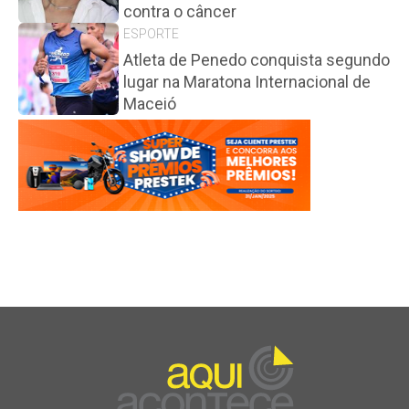
contra o câncer
ESPORTE
Atleta de Penedo conquista segundo
lugar na Maratona Internacional de
Maceió