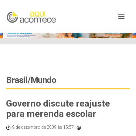
google-site-verification=EjSe5c8YipkwGd6E7NrnqocbcNz-
Xy8lpYSLnxw-AX8 google-site-verification:
googleb82de9a22cec23e8.html
Brasil/Mundo
Governo discute reajuste
para merenda escolar
9 de dezembro de 2009
às 15:57