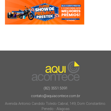
(82) 3551.5091
contato@aquiacontece.com.br
Avenida Antonio Candido Toledo Cabral, 149, Dom Constantino.
Penedo - Alagoas