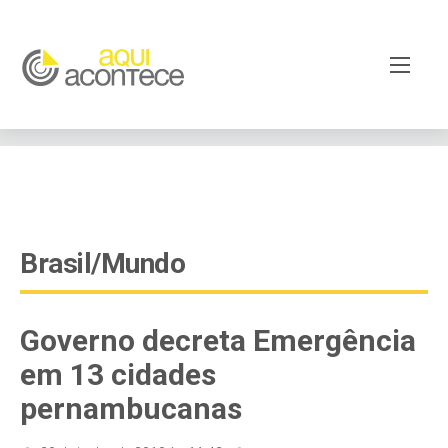
google-site-verification=EjSe5c8YipkwGd6E7NrnqocbcNz-
Xy8lpYSLnxw-AX8 google-site-verification:
googleb82de9a22cec23e8.html
Brasil/Mundo
Governo decreta Emergência
em 13 cidades
pernambucanas