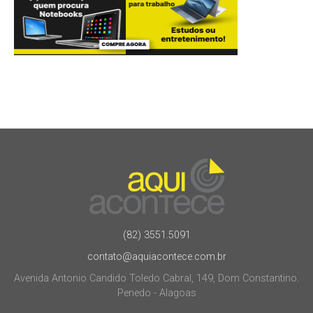
(82) 3551.5091
contato@aquiacontece.com.br
Avenida Antonio Candido Toledo Cabral, 149, Dom Constantino.
Penedo - Alagoas