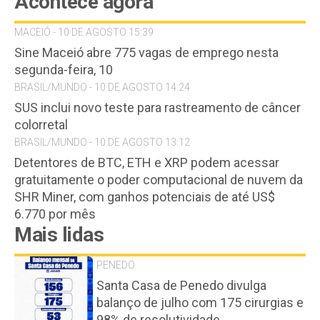
Acontece agora
MACEIÓ - 10 DE AGOSTO 15:39
Sine Maceió abre 775 vagas de emprego nesta
segunda-feira, 10
BRASIL/MUNDO - 10 DE AGOSTO 14:24
SUS inclui novo teste para rastreamento de câncer
colorretal
BRASIL/MUNDO - 10 DE AGOSTO 13:12
Detentores de BTC, ETH e XRP podem acessar
gratuitamente o poder computacional de nuvem da
SHR Miner, com ganhos potenciais de até US$
6.770 por mês
Mais lidas
PENEDO
Santa Casa de Penedo divulga
balanço de julho com 175 cirurgias e
98% de resolutividade