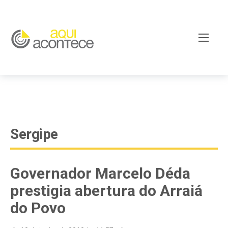
google-site-verification=EjSe5c8YipkwGd6E7NrnqocbcNz-
Xy8lpYSLnxw-AX8 google-site-verification:
googleb82de9a22cec23e8.html
Sergipe
Governador Marcelo Déda
prestigia abertura do Arraiá
do Povo