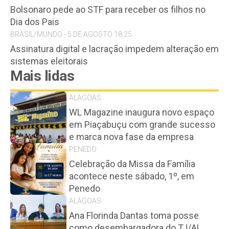
Bolsonaro pede ao STF para receber os filhos no
Dia dos Pais
BRASIL/MUNDO - 5 DE AGOSTO 18:25
Assinatura digital e lacração impedem alteração em
sistemas eleitorais
Mais lidas
ALAGOAS
WL Magazine inaugura novo espaço
em Piaçabuçu com grande sucesso
e marca nova fase da empresa
PENEDO
Celebração da Missa da Família
acontece neste sábado, 1º, em
Penedo
ALAGOAS
Ana Florinda Dantas toma posse
como desembargadora do TJ/AL