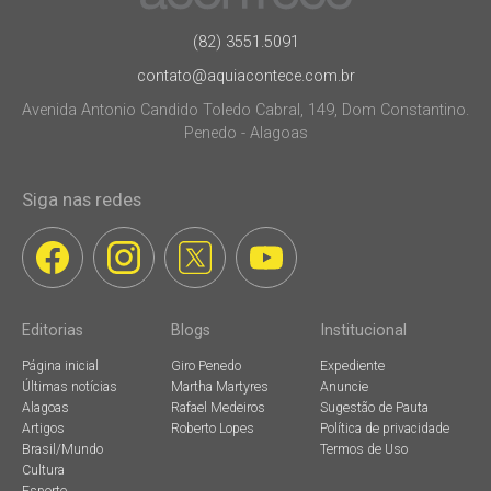
(82) 3551.5091
contato@aquiacontece.com.br
Avenida Antonio Candido Toledo Cabral, 149, Dom Constantino.
Penedo - Alagoas
Siga nas redes
Editorias
Blogs
Institucional
Página inicial
Giro Penedo
Expediente
Últimas notícias
Martha Martyres
Anuncie
Alagoas
Rafael Medeiros
Sugestão de Pauta
Artigos
Roberto Lopes
Política de privacidade
Brasil/Mundo
Termos de Uso
Cultura
Esporte