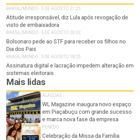
BRASIL/MUNDO - 5 DE AGOSTO 21:25
Atitude irresponsável, diz Lula após revogação de
visto de embaixadora
BRASIL/MUNDO - 5 DE AGOSTO 20:32
Bolsonaro pede ao STF para receber os filhos no
Dia dos Pais
BRASIL/MUNDO - 5 DE AGOSTO 18:25
Assinatura digital e lacração impedem alteração em
sistemas eleitorais
Mais lidas
ALAGOAS
WL Magazine inaugura novo espaço
em Piaçabuçu com grande sucesso
e marca nova fase da empresa
PENEDO
Celebração da Missa da Família