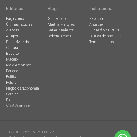
Editorias
Blogs
Institucional
Página inicial
Giro Penedo
Expediente
Últimas notícias
Martha Martyres
Anuncie
Alagoas
Rafael Medeiros
Sugestão de Pauta
Artigos
Roberto Lopes
Política de privacidade
Brasil/Mundo
Termos de Uso
Cultura
Esporte
Maceió
Meio Ambiente
Penedo
Política
Policial
Negócios/Economia
Sergipe
Blogs
Você Acontece
CNPJ: 09.570.693/0001-22