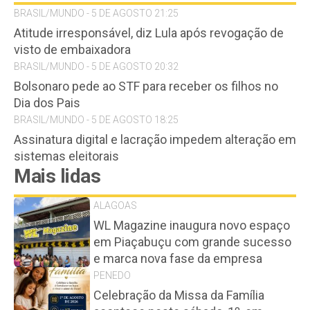
BRASIL/MUNDO - 5 DE AGOSTO 21:25
Atitude irresponsável, diz Lula após revogação de
visto de embaixadora
BRASIL/MUNDO - 5 DE AGOSTO 20:32
Bolsonaro pede ao STF para receber os filhos no
Dia dos Pais
BRASIL/MUNDO - 5 DE AGOSTO 18:25
Assinatura digital e lacração impedem alteração em
sistemas eleitorais
Mais lidas
ALAGOAS
WL Magazine inaugura novo espaço
em Piaçabuçu com grande sucesso
e marca nova fase da empresa
PENEDO
Celebração da Missa da Família