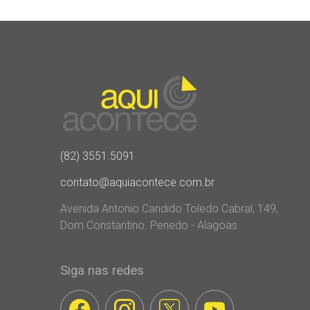
(82) 3551.5091
contato@aquiacontece.com.br
Avenida Antonio Candido Toledo Cabral, 149,
Dom Constantino. Penedo - Alagoas
Siga nas redes