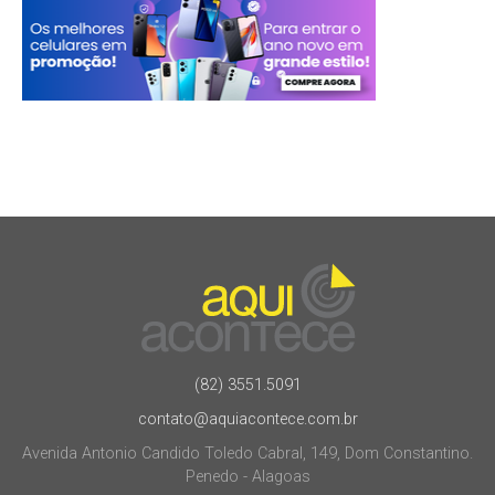
(82) 3551.5091
contato@aquiacontece.com.br
Avenida Antonio Candido Toledo Cabral, 149, Dom Constantino.
Penedo - Alagoas