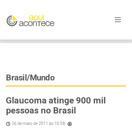
google-site-verification=EjSe5c8YipkwGd6E7NrnqocbcNz-
Xy8lpYSLnxw-AX8 google-site-verification:
googleb82de9a22cec23e8.html
Brasil/Mundo
Glaucoma atinge 900 mil
pessoas no Brasil
26 de maio de 2011
às 10:58