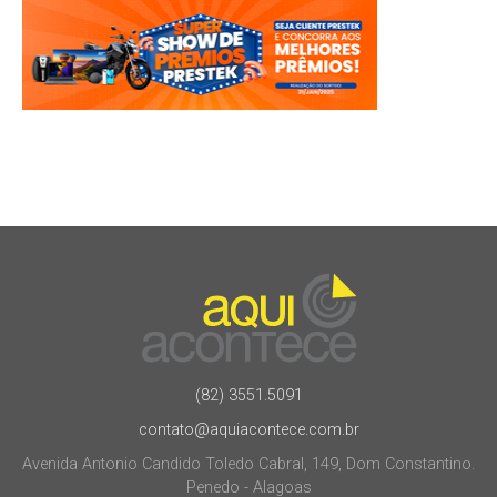
(82) 3551.5091
contato@aquiacontece.com.br
Avenida Antonio Candido Toledo Cabral, 149, Dom Constantino.
Penedo - Alagoas