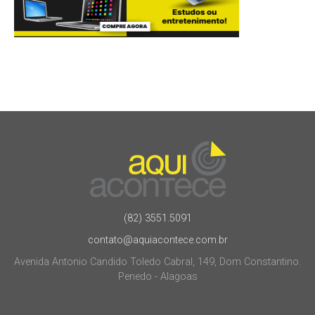
(82) 3551.5091
contato@aquiacontece.com.br
Avenida Antonio Candido Toledo Cabral, 149, Dom Constantino.
Penedo - Alagoas