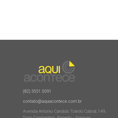
(82) 3551.5091
contato@aquiacontece.com.br
Avenida Antonio Candido Toledo Cabral, 149,
Dom Constantino. Penedo - Alagoas