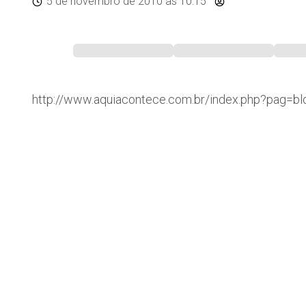
5 de novembro de 2010
às 10:15
http://www.aquiacontece.com.br/index.php?pag=b