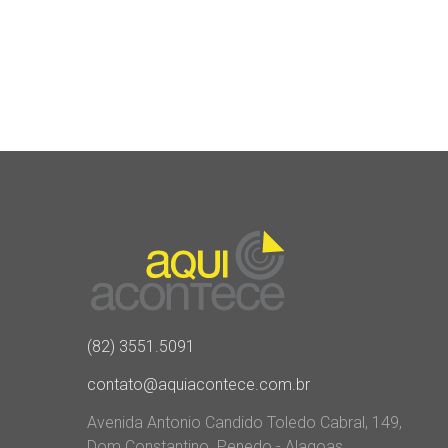
(82) 3551.5091
contato@aquiacontece.com.br
Avenida Antonio Candido Toledo Cabral, 149,
Dom Constantino. Penedo - Alagoas