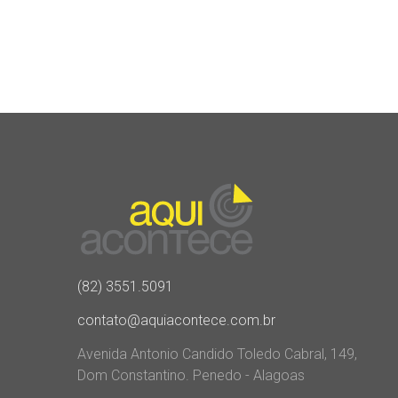
(82) 3551.5091
contato@aquiacontece.com.br
Avenida Antonio Candido Toledo Cabral, 149,
Dom Constantino. Penedo - Alagoas