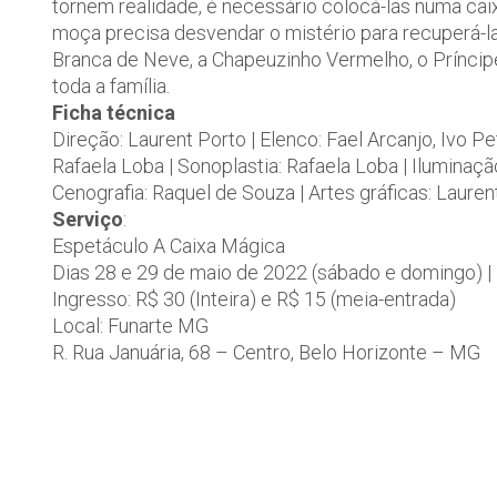
tornem realidade, é necessário colocá-las numa caix
moça precisa desvendar o mistério para recuperá-la
Branca de Neve, a Chapeuzinho Vermelho, o Príncip
toda a família.
Ficha técnica
Direção: Laurent Porto | Elenco: Fael Arcanjo, Ivo P
Rafaela Loba | Sonoplastia: Rafaela Loba | Iluminação
Cenografia: Raquel de Souza | Artes gráficas: Lauren
Serviço
:
Espetáculo A Caixa Mágica
Dias 28 e 29 de maio de 2022 (sábado e domingo) | 
Ingresso: R$ 30 (Inteira) e R$ 15 (meia-entrada)
Local: Funarte MG
R. Rua Januária, 68 – Centro, Belo Horizonte – MG