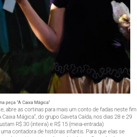
na peça "A Caixa Mágica"
e, abre as cortinas para mais um conto de fadas neste fim
A Caixa Mágica”, do grupo Gaveta Caída, nos dias 28 e 29
stam R$ 30 (inteira) e R$ 15 (meia-entrada).
uma contadora de histórias infantis. Para que elas se