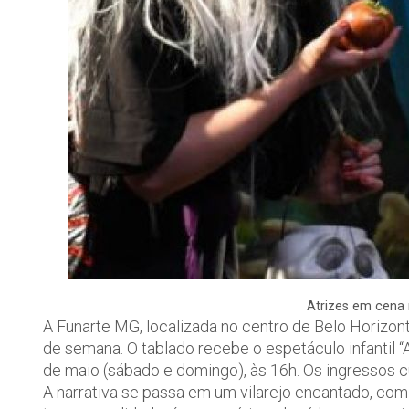
Atrizes em cena 
A Funarte MG, localizada no centro de Belo Horizont
de semana. O tablado recebe o espetáculo infantil “
de maio (sábado e domingo), às 16h. Os ingressos cu
A narrativa se passa em um vilarejo encantado, com 