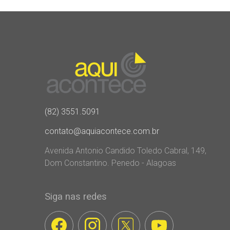
(82) 3551.5091
contato@aquiacontece.com.br
Avenida Antonio Candido Toledo Cabral, 149,
Dom Constantino. Penedo - Alagoas
Siga nas redes