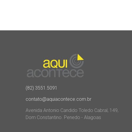
(82) 3551.5091
contato@aquiacontece.com.br
Avenida Antonio Candido Toledo Cabral, 149,
Dom Constantino. Penedo - Alagoas