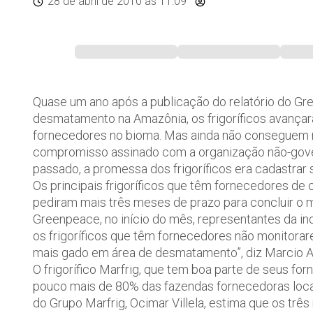
28 de abril de 2010
às 11:09
Quase um ano após a publicação do relatório do Gr
desmatamento na Amazônia, os frigoríficos avançar
fornecedores no bioma. Mas ainda não conseguem r
compromisso assinado com a organização não-gove
passado, a promessa dos frigoríficos era cadastrar
Os principais frigoríficos que têm fornecedores de 
pediram mais três meses de prazo para concluir o 
Greenpeace, no início do mês, representantes da in
os frigoríficos que têm fornecedores não monitorar
mais gado em área de desmatamento”, diz Marcio A
O frigorífico Marfrig, que tem boa parte de seus f
pouco mais de 80% das fazendas fornecedoras local
do Grupo Marfrig, Ocimar Villela, estima que os trê