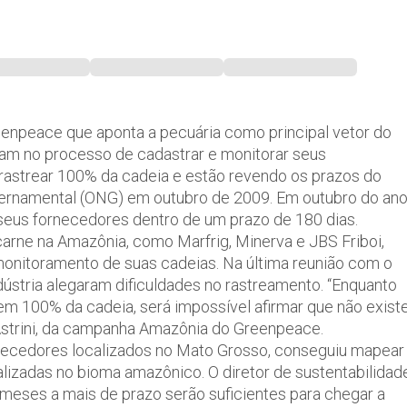
eenpeace que aponta a pecuária como principal vetor do
am no processo de cadastrar e monitorar seus
astrear 100% da cadeia e estão revendo os prazos do
rnamental (ONG) em outubro de 2009. Em outubro do an
 seus fornecedores dentro de um prazo de 180 dias.
carne na Amazônia, como Marfrig, Minerva e JBS Friboi,
monitoramento de suas cadeias. Na última reunião com o
dústria alegaram dificuldades no rastreamento. “Enquanto
em 100% da cadeia, será impossível afirmar que não exist
strini, da campanha Amazônia do Greenpeace.
ornecedores localizados no Mato Grosso, conseguiu mapear
izadas no bioma amazônico. O diretor de sustentabilidad
s meses a mais de prazo serão suficientes para chegar a