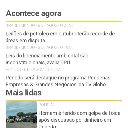
Acontece agora
BRASIL/MUNDO - 6 DE AGOSTO 21:37
Leilões de petróleo em outubro terão recorde de
áreas em disputa
BRASIL/MUNDO - 6 DE AGOSTO 19:35
Leis do licenciamento ambiental são
inconstitucionais, avalia DPU
PENEDO - 6 DE AGOSTO 16:32
Penedo será destaque no programa Pequenas
Empresas & Grandes Negócios, da TV Globo
Mais lidas
POLICIAL
Homem é ferido com golpe de foice
após discussão por dinheiro em
Penedo