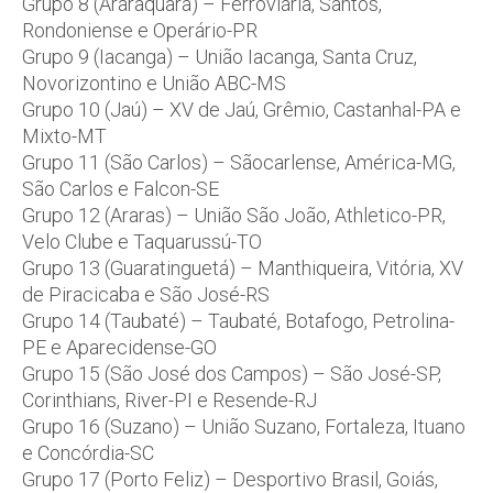
Grupo 8 (Araraquara) – Ferroviária, Santos,
Rondoniense e Operário-PR
Grupo 9 (Iacanga) – União Iacanga, Santa Cruz,
Novorizontino e União ABC-MS
Grupo 10 (Jaú) – XV de Jaú, Grêmio, Castanhal-PA e
Mixto-MT
Grupo 11 (São Carlos) – Sãocarlense, América-MG,
São Carlos e Falcon-SE
Grupo 12 (Araras) – União São João, Athletico-PR,
Velo Clube e Taquarussú-TO
Grupo 13 (Guaratinguetá) – Manthiqueira, Vitória, XV
de Piracicaba e São José-RS
Grupo 14 (Taubaté) – Taubaté, Botafogo, Petrolina-
PE e Aparecidense-GO
Grupo 15 (São José dos Campos) – São José-SP,
Corinthians, River-PI e Resende-RJ
Grupo 16 (Suzano) – União Suzano, Fortaleza, Ituano
e Concórdia-SC
Grupo 17 (Porto Feliz) – Desportivo Brasil, Goiás,