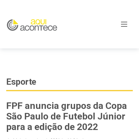
google-site-verification=EjSe5c8YipkwGd6E7NrnqocbcNz-
Xy8lpYSLnxw-AX8 google-site-verification:
googleb82de9a22cec23e8.html
Esporte
FPF anuncia grupos da Copa
São Paulo de Futebol Júnior
para a edição de 2022