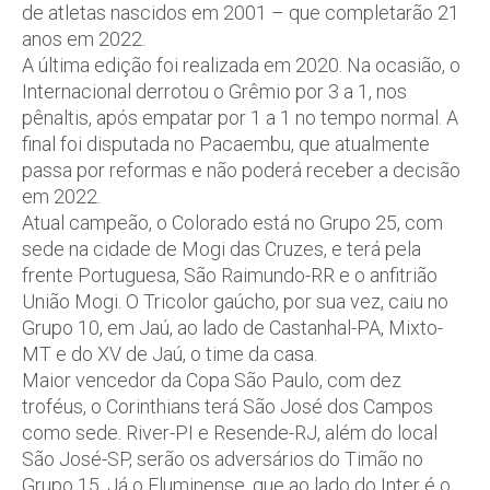
de atletas nascidos em 2001 – que completarão 21
anos em 2022.
A última edição foi realizada em 2020. Na ocasião, o
Internacional derrotou o Grêmio por 3 a 1, nos
pênaltis, após empatar por 1 a 1 no tempo normal. A
final foi disputada no Pacaembu, que atualmente
passa por reformas e não poderá receber a decisão
em 2022.
Atual campeão, o Colorado está no Grupo 25, com
sede na cidade de Mogi das Cruzes, e terá pela
frente Portuguesa, São Raimundo-RR e o anfitrião
União Mogi. O Tricolor gaúcho, por sua vez, caiu no
Grupo 10, em Jaú, ao lado de Castanhal-PA, Mixto-
MT e do XV de Jaú, o time da casa.
Maior vencedor da Copa São Paulo, com dez
troféus, o Corinthians terá São José dos Campos
como sede. River-PI e Resende-RJ, além do local
São José-SP, serão os adversários do Timão no
Grupo 15. Já o Fluminense, que ao lado do Inter é o