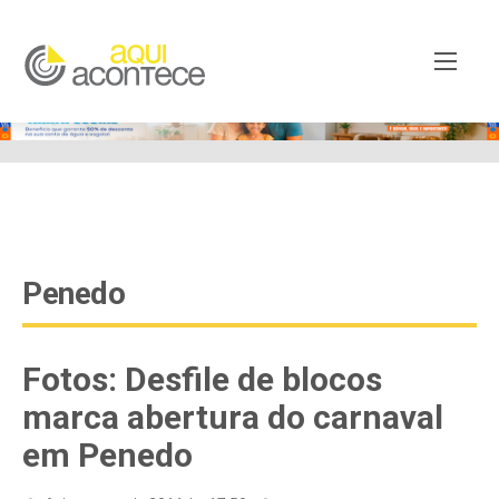
google-site-verification=EjSe5c8YipkwGd6E7NrnqocbcNz-
Xy8lpYSLnxw-AX8 google-site-verification:
googleb82de9a22cec23e8.html
Penedo
Fotos: Desfile de blocos
marca abertura do carnaval
em Penedo