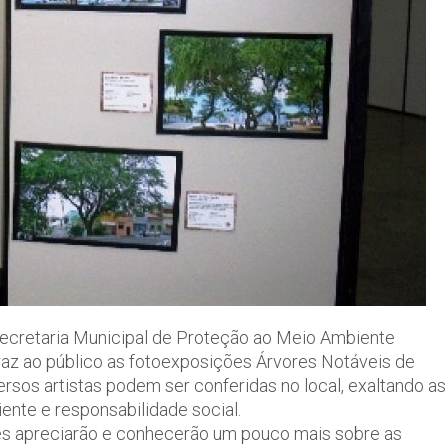
Secretaria Municipal de Proteção ao Meio Ambiente
raz ao público as fotoexposições Árvores Notáveis de
sos artistas podem ser conferidas no local, exaltando as
ente e responsabilidade social.
ntes apreciarão e conhecerão um pouco mais sobre as