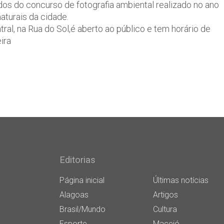
os do concurso de fotografia ambiental realizado no ano
aturais da cidade.
tral, na Rua do Sol,é aberto ao público e tem horário de
ira
Editorias
Página inicial
Últimas notícias
Alagoas
Artigos
Brasil/Mundo
Cultura
Esporte
Maceió