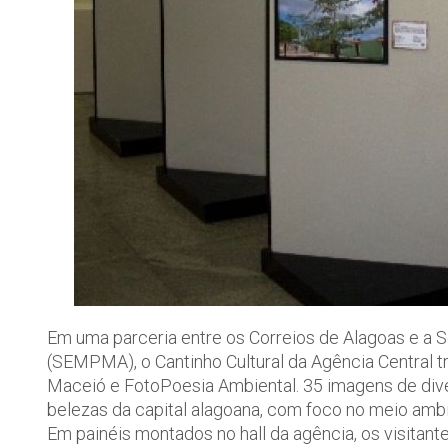
Em uma parceria entre os Correios de Alagoas e a 
(SEMPMA), o Cantinho Cultural da Agência Central t
Maceió e FotoPoesia Ambiental. 35 imagens de diver
belezas da capital alagoana, com foco no meio ambi
Em painéis montados no hall da agência, os visita