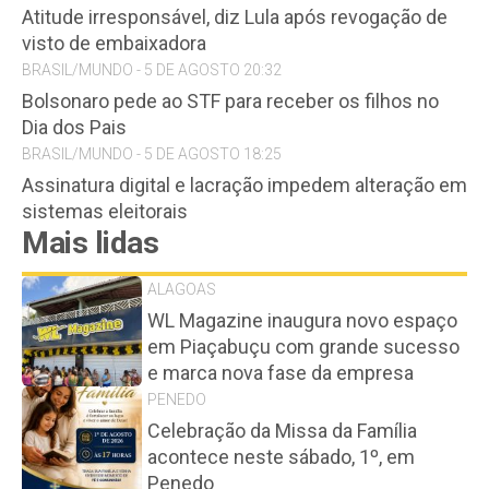
Atitude irresponsável, diz Lula após revogação de
visto de embaixadora
BRASIL/MUNDO - 5 DE AGOSTO 20:32
Bolsonaro pede ao STF para receber os filhos no
Dia dos Pais
BRASIL/MUNDO - 5 DE AGOSTO 18:25
Assinatura digital e lacração impedem alteração em
sistemas eleitorais
Mais lidas
ALAGOAS
WL Magazine inaugura novo espaço
em Piaçabuçu com grande sucesso
e marca nova fase da empresa
PENEDO
Celebração da Missa da Família
acontece neste sábado, 1º, em
Penedo